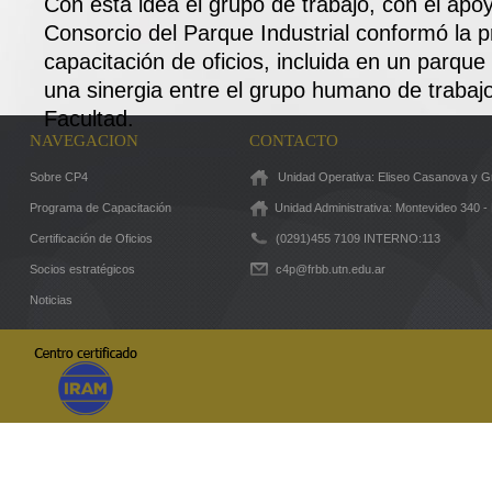
Con esta idea el grupo de trabajo, con el apo
Consorcio del Parque Industrial conformó la 
capacitación de oficios, incluida en un parque 
una sinergia entre el grupo humano de trabajo
Facultad.
NAVEGACION
CONTACTO
Sobre CP4
Unidad Operativa: Eliseo Casanova y Gr
Programa de Capacitación
Unidad Administrativa: Montevideo 340 -
Certificación de Oficios
(0291)455 7109 INTERNO:113
Socios estratégicos
c4p@frbb.utn.edu.ar
Noticias